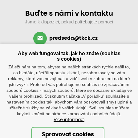
Buďte s námi v kontaktu
Jsme k dispozici, pokud potřebujete pomoci
predseda@tkck.cz
+420 734 313 590
Aby web fungoval tak, jak ho znáte (souhlas
po–ne: 8–19 hod.
s cookies)
Záleží nám na tom, abyste na našich stránkách rychle našli to,
co hledáte, ušetřili spoustu klikání, nezobrazovaly se vám
reklamy, které vás nezajímají a viděli web v zobrazení na které
jste zvyklí. Proto od vás potřebujeme souhlas se zpracováním
souborů cookies - malých souborů, které se dočasně ukládají ve
vašem prohlížeči. Stisknutím tlačítka „V pořádku“ souhlasíte s
nastavením cookies tak, abychom vám poskytovali smysluplné a
užitečné služby na základě vašich údajů. Svůj souhlas můžete
Klub
Tenisové
kdykoli změnit na stránce zpracování osobních údajů.
kurty
Více informací
Tenisová škola
po–ne
8.30–20
Ostatní
hod.
Spravovat cookies