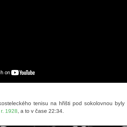
osteleckého tenisu na hřišti pod sokolovnou by
 r. 1928
, a to v čase 22:34.