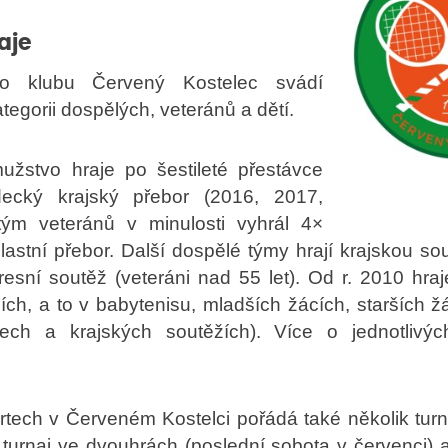
aje
ho klubu Červený Kostelec svádí
tegorii dospělých, veteránů a dětí.
užstvo hraje po šestileté přestávce
decký krajský přebor (2016, 2017,
tým veteránů v minulosti vyhrál 4×
stní přebor. Další dospělé týmy hrají krajskou sout
resní soutěž (veteráni nad 55 let). Od r. 2010 hra
ích, a to v babytenisu, mladších žácích, starších ž
rech a krajských soutěžích). Více o jednotlivýc
tech v Červeném Kostelci pořádá také několik turn
 turnaj ve dvouhrách (poslední sobota v červenci) 