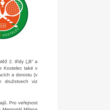
ěž 2. třídy („B“ a
je Kostelec také v
ácích a dorostu (v
h družstvech viz
ajů. Pro veřejnost
a Memoriál Milana