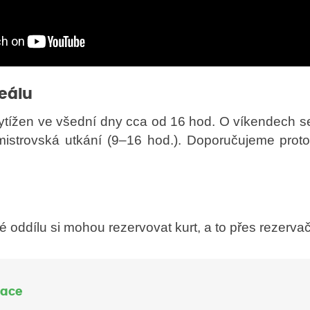
reálu
ytížen ve všední dny cca od 16 hod. O víkendech se
istrovská utkání (9–16 hod.). Doporučujeme proto
vé oddílu si mohou rezervovat kurt, a to přes rezerva
vace