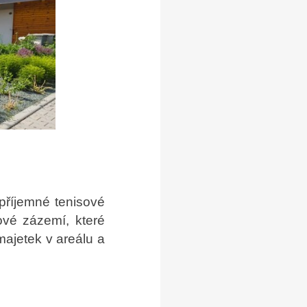
příjemné tenisové
sové zázemí, které
majetek v areálu a