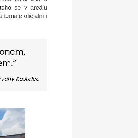
 toho se v areálu
turnaje oficiální i
pionem,
lem.“
rvený Kostelec