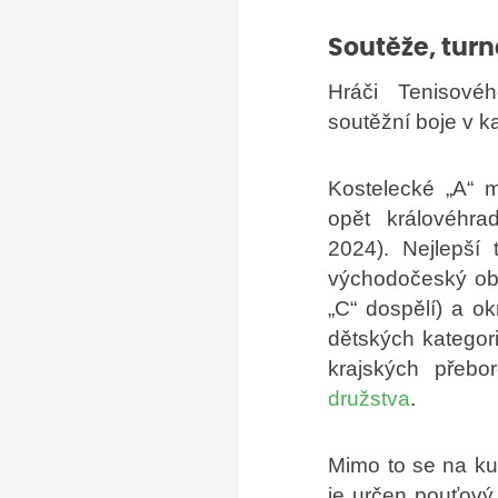
Soutěže, turn
Hráči Tenisové
soutěžní boje v ka
Kostelecké „A“ m
opět královéhra
2024). Nejlepší 
východočeský obla
„C“ dospělí) a ok
dětských kategori
krajských přebo
družstva
.
Mimo to se na kur
je určen pouťový