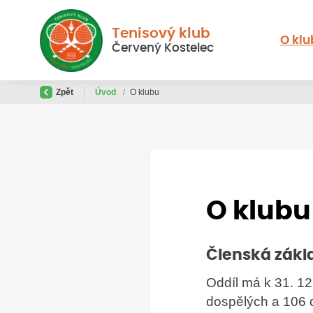
Tenisový klub
O klu
Červený Kostelec
Zpět
Úvod
/
O klubu
O klubu
Členská zák
Oddíl má k 31. 12
dospělých a 106 d