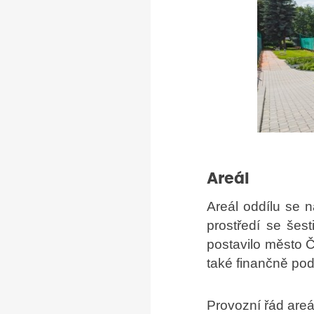
Areál
Areál oddílu se 
prostředí se šest
postavilo město Č
také finančně po
Provozní řád are