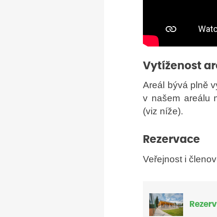
Vytíženost a
Areál bývá plně v
v našem areálu m
(viz níže).
Rezervace
Veřejnost i členo
Rezer