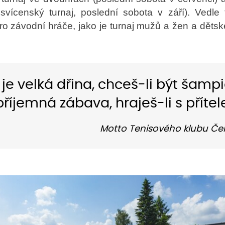
svícenský turnaj, poslední sobota v září). Vedle
ro závodní hráče, jako je turnaj mužů a žen a dětské 
 je velká dřina, chceš-li být šam
příjemná zábava, hraješ-li s příte
Motto Tenisového klubu Če