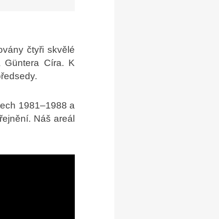
ovány čtyři skvělé
a Güntera Círa. K
 předsedy.
letech 1981–1988 a
řejnění. Náš areál