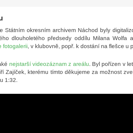
u
e Státním okresním archivem Náchod byly digitaliz
lého dlouholetého předsedy oddílu Milana Wolfa 
 fotogalerii
, v klubovně, popř. k dostání na flešce u
také
nejstarší videozáznam z areálu
. Byl pořízen v 
iří Zajíček, kterému tímto děkujeme za možnost zve
u 1:32.