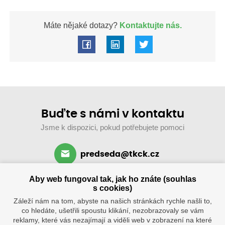
Máte nějaké dotazy?
Kontaktujte nás.
Buďte s námi v kontaktu
Jsme k dispozici, pokud potřebujete pomoci
predseda@tkck.cz
+420 734 313 590
Aby web fungoval tak, jak ho znáte (souhlas
po–ne: 8–19 hod.
s cookies)
Záleží nám na tom, abyste na našich stránkách rychle našli to,
co hledáte, ušetřili spoustu klikání, nezobrazovaly se vám
reklamy, které vás nezajímají a viděli web v zobrazení na které