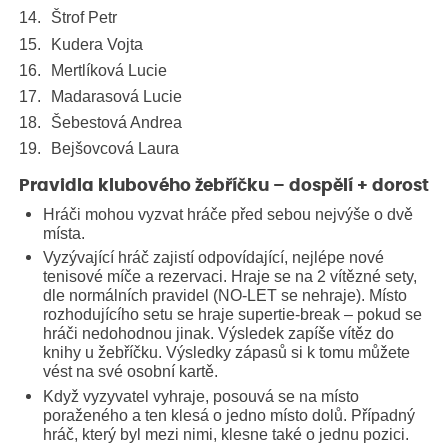
Štrof Petr
Kudera Vojta
Mertlíková Lucie
Madarasová Lucie
Šebestová Andrea
Bejšovcová Laura
Pravidla klubového žebříčku – dospělí + dorost
Hráči mohou vyzvat hráče před sebou nejvýše o dvě
místa.
Vyzývající hráč zajistí odpovídající, nejlépe nové
tenisové míče a rezervaci. Hraje se na 2 vítězné sety,
dle normálních pravidel (NO-LET se nehraje). Místo
rozhodujícího setu se hraje supertie-break – pokud se
hráči nedohodnou jinak. Výsledek zapíše vítěz do
knihy u žebříčku. Výsledky zápasů si k tomu můžete
vést na své osobní kartě.
Když vyzyvatel vyhraje, posouvá se na místo
poraženého a ten klesá o jedno místo dolů. Případný
hráč, který byl mezi nimi, klesne také o jednu pozici.