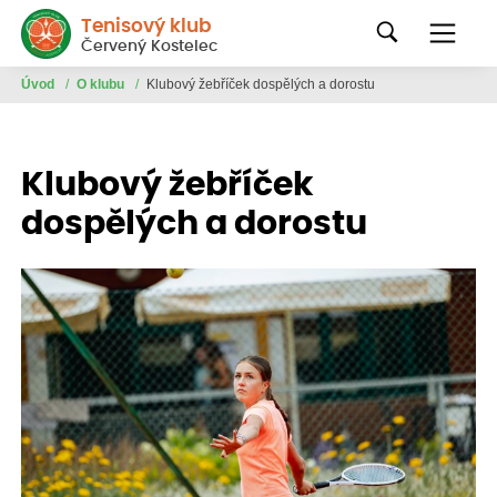
Tenisový klub
Červený Kostelec
Úvod
/
O klubu
/
Klubový žebříček dospělých a dorostu
Klubový žebříček
dospělých a dorostu