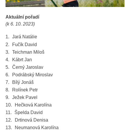
Aktuální pořadí
(k 6. 10. 2023)
Jará Natálie
Fučík David
Teichman Miloš
Kábrt Jan
Černý Jaroslav
Podrábský Miroslav
Bílý Jonáš
Rolínek Petr
Ježek Pavel
Hečková Karolína
Špelda David
Drtinová Denisa
Neumanová Karolína