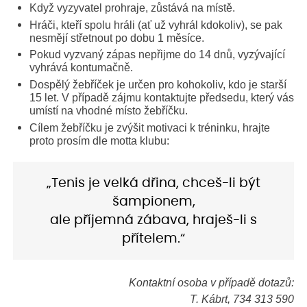
Když vyzyvatel prohraje, zůstává na místě.
Hráči, kteří spolu hráli (ať už vyhrál kdokoliv), se pak
nesmějí střetnout po dobu 1 měsíce.
Pokud vyzvaný zápas nepřijme do 14 dnů, vyzývající
vyhrává kontumačně.
Dospělý žebříček je určen pro kohokoliv, kdo je starší
15 let. V případě zájmu kontaktujte předsedu, který vás
umístí na vhodné místo žebříčku.
Cílem žebříčku je zvýšit motivaci k tréninku, hrajte
proto prosím dle motta klubu:
„Tenis je velká dřina, chceš-li být
šampionem,
ale příjemná zábava, hraješ-li s
přítelem.“
Kontaktní osoba v případě dotazů:
T. Kábrt, 734 313 590