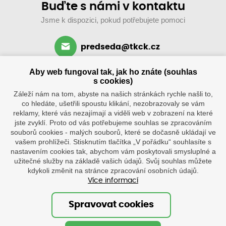
Buďte s námi v kontaktu
Jsme k dispozici, pokud potřebujete pomoci
predseda@tkck.cz
+420 734 313 590
Aby web fungoval tak, jak ho znáte (souhlas
po–ne: 8–19 hod.
s cookies)
Záleží nám na tom, abyste na našich stránkách rychle našli to,
co hledáte, ušetřili spoustu klikání, nezobrazovaly se vám
reklamy, které vás nezajímají a viděli web v zobrazení na které
jste zvyklí. Proto od vás potřebujeme souhlas se zpracováním
souborů cookies - malých souborů, které se dočasně ukládají ve
vašem prohlížeči. Stisknutím tlačítka „V pořádku“ souhlasíte s
nastavením cookies tak, abychom vám poskytovali smysluplné a
užitečné služby na základě vašich údajů. Svůj souhlas můžete
Klub
Tenisové
kdykoli změnit na stránce zpracování osobních údajů.
kurty
Více informací
Tenisová škola
po–ne
8.30–20
Ostatní
hod.
Spravovat cookies
Palackého
1316,
© Oficiální stránky tenisového klubu Červený Kostelec