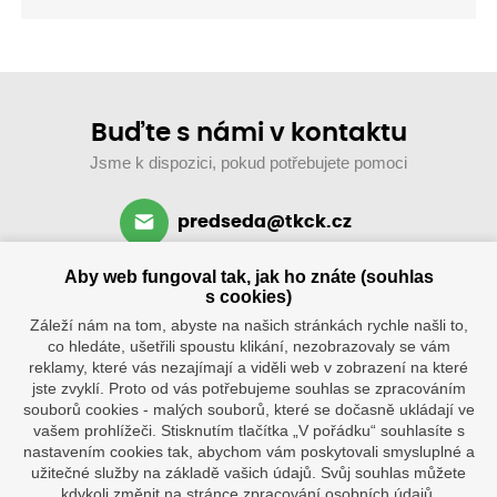
Buďte s námi v kontaktu
Jsme k dispozici, pokud potřebujete pomoci
predseda@tkck.cz
+420 734 313 590
Aby web fungoval tak, jak ho znáte (souhlas
po–ne: 8–19 hod.
s cookies)
Záleží nám na tom, abyste na našich stránkách rychle našli to,
co hledáte, ušetřili spoustu klikání, nezobrazovaly se vám
reklamy, které vás nezajímají a viděli web v zobrazení na které
jste zvyklí. Proto od vás potřebujeme souhlas se zpracováním
souborů cookies - malých souborů, které se dočasně ukládají ve
vašem prohlížeči. Stisknutím tlačítka „V pořádku“ souhlasíte s
nastavením cookies tak, abychom vám poskytovali smysluplné a
užitečné služby na základě vašich údajů. Svůj souhlas můžete
Klub
Tenisové
kdykoli změnit na stránce zpracování osobních údajů.