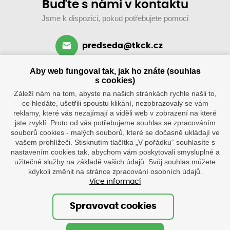
Buďte s námi v kontaktu
Jsme k dispozici, pokud potřebujete pomoci
predseda@tkck.cz
+420 734 313 590
Aby web fungoval tak, jak ho znáte (souhlas
po–ne: 8–19 hod.
s cookies)
Záleží nám na tom, abyste na našich stránkách rychle našli to,
co hledáte, ušetřili spoustu klikání, nezobrazovaly se vám
reklamy, které vás nezajímají a viděli web v zobrazení na které
jste zvyklí. Proto od vás potřebujeme souhlas se zpracováním
souborů cookies - malých souborů, které se dočasně ukládají ve
vašem prohlížeči. Stisknutím tlačítka „V pořádku“ souhlasíte s
nastavením cookies tak, abychom vám poskytovali smysluplné a
užitečné služby na základě vašich údajů. Svůj souhlas můžete
Klub
Tenisové
kdykoli změnit na stránce zpracování osobních údajů.
kurty
Více informací
Tenisová škola
po–ne
8.30–20
Ostatní
hod.
Spravovat cookies
Palackého
1316,
© Oficiální stránky tenisového klubu Červený Kostelec