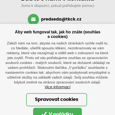
Jsme k dispozici, pokud potřebujete pomoci
predseda@tkck.cz
+420 734 313 590
Aby web fungoval tak, jak ho znáte (souhlas
po–ne: 8–19 hod.
s cookies)
Záleží nám na tom, abyste na našich stránkách rychle našli to,
co hledáte, ušetřili spoustu klikání, nezobrazovaly se vám
reklamy, které vás nezajímají a viděli web v zobrazení na které
jste zvyklí. Proto od vás potřebujeme souhlas se zpracováním
souborů cookies - malých souborů, které se dočasně ukládají ve
vašem prohlížeči. Stisknutím tlačítka „V pořádku“ souhlasíte s
nastavením cookies tak, abychom vám poskytovali smysluplné a
užitečné služby na základě vašich údajů. Svůj souhlas můžete
Klub
Tenisové
kdykoli změnit na stránce zpracování osobních údajů.
kurty
Více informací
Tenisová škola
po–ne
8.30–20
Ostatní
hod.
Spravovat cookies
Palackého
1316,
© Oficiální stránky tenisového klubu Červený Kostelec
549 41,
V pořádku