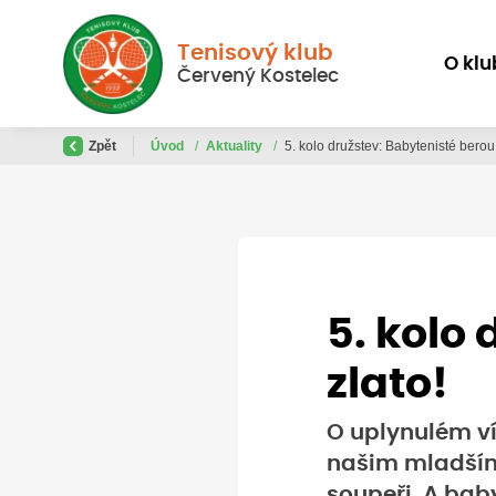
Tenisový klub
O klu
Červený Kostelec
Zpět
Úvod
/
Aktuality
/
5. kolo družstev: Babytenisté berou 
5. kolo
zlato!
O uplynulém ví
našim mladším 
soupeři. A baby