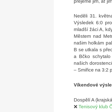
přejeme jim, ať ji
Neděli 31. květn
Výsledek 6:0 pro
mladší žáci A, kd
Městem nad Metuj
našim holkám palc
B se utkala s pře
a Bčko schytalo 
našich dorostenc
– Smiřice na 3:2 
Víkendové výsl
Dospělí A (krajská
❌
Tenisový klub