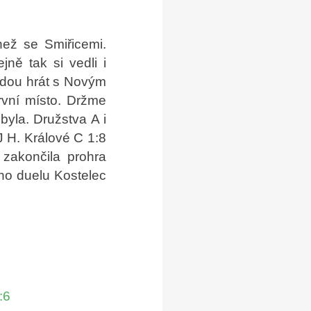
než se Smiřicemi.
ně tak si vedli i
budou hrát s Novým
rvní místo. Držme
byla. Družstva A i
J H. Králové C 1:8
 zakončila prohra
ho duelu Kostelec
:6