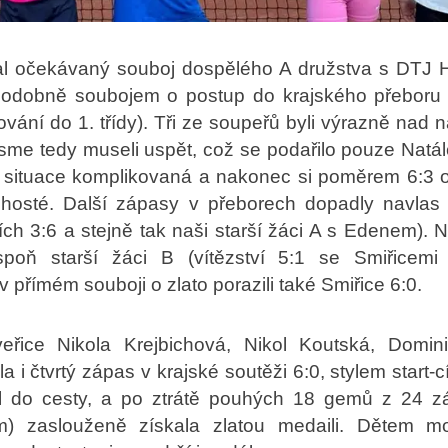
l očekávaný souboj dospělého A družstva s DTJ 
podobně soubojem o postup do krajského přeboru
vání do 1. třídy). Tři ze soupeřů byli výrazně nad na
sme tedy museli uspět, což se podařilo pouze Natál
a situace komplikovaná a nakonec si poměrem 6:3 
hosté. Další zápasy v přeborech dopadly navlas 
cích 3:6 a stejně tak naši starší žáci A s Edenem). N
aspoň starší žáci B (vítězství 5:1 se Smiřicem
 v přímém souboji o zlato porazili také Smiřice 6:0.
veřice Nikola Krejbichová, Nikol Koutská, Domi
 i čtvrtý zápas v krajské soutěži 6:0, stylem start-c
il do cesty, a po ztrátě pouhých 18 gemů z 24 z
 zaslouženě získala zlatou medaili. Dětem m