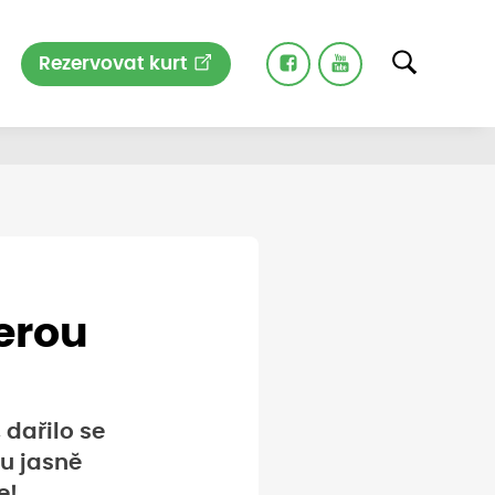
Rezervovat kurt
berou
 dařilo se
u jasně
e!