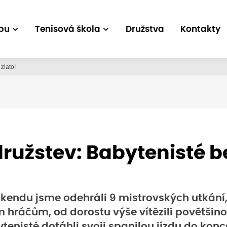
bu
Tenisová škola
Družstva
Kontakty
zlato!
 družstev: Babytenisté 
kendu jsme odehráli 9 mistrovských utkání,
hráčům, od dorostu výše vítězili povětšino
tenisté dotáhli svoji spanilou jízdu do konc