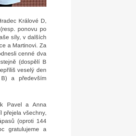
Hradec Králové D,
 (resp. ponovu po
še síly, v dalších
ce a Martinovi. Za
odnesli cenné dva
stejně (dospělí B
epříliš veselý den
i B) a především
nik Pavel a Anna
íl přejela všechny,
ápasů (oproti 144
oc gratulujeme a