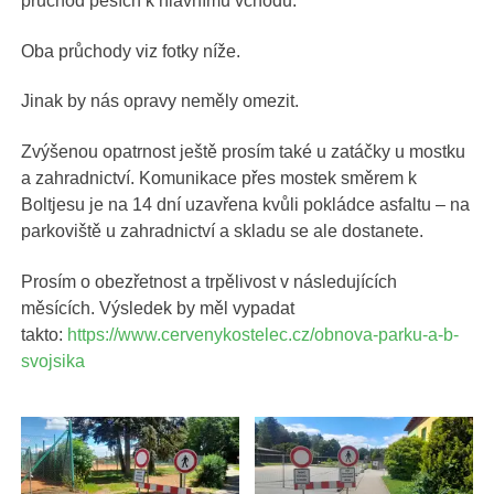
průchod pěších k hlavnímu vchodu.
Oba průchody viz fotky níže.
Jinak by nás opravy neměly omezit.
Zvýšenou opatrnost ještě prosím také u zatáčky u mostku
a zahradnictví. Komunikace přes mostek směrem k
Boltjesu je na 14 dní uzavřena kvůli pokládce asfaltu – na
parkoviště u zahradnictví a skladu se ale dostanete.
Prosím o obezřetnost a trpělivost v následujících
měsících. Výsledek by měl vypadat
takto:
https://www.cervenykostelec.cz/obnova-parku-a-b-
svojsika