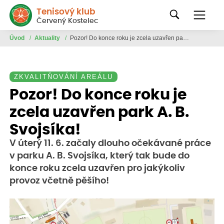
Tenisový klub
Červený Kostelec
Úvod
/
Aktuality
/
Pozor! Do konce roku je zcela uzavřen park A. B. Svojsíka!
ZKVALITŇOVÁNÍ AREÁLU
Pozor! Do konce roku je
zcela uzavřen park A. B.
Svojsíka!
V úterý 11. 6. začaly dlouho očekávané práce
v parku A. B. Svojsíka, který tak bude do
konce roku zcela uzavřen pro jakýkoliv
provoz včetně pěšího!