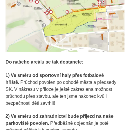
Do našeho areálu se tak dostanete:
1) Ve směru od sportovní haly přes fotbalové
hřiště.
Průchod povolen po dohodě města a předsedy
SK. V nákresu v příloze je ještě zakreslena možnost
průchodu přes stavbu, ale ten jsme nakonec kvůli
bezpečnosti dětí zavrhli!
2) Ve směru od zahradnictví bude příjezd na naše
parkoviště povolen.
Předběžně dojednán je poté