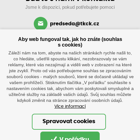
Jsme k dispozici, pokud potřebujete pomoci
predseda@tkck.cz
+420 734 313 590
Aby web fungoval tak, jak ho znáte (souhlas
po–ne: 8–19 hod.
s cookies)
Záleží nám na tom, abyste na našich stránkách rychle našli to,
co hledáte, ušetřili spoustu klikání, nezobrazovaly se vám
reklamy, které vás nezajímají a viděli web v zobrazení na které
jste zvyklí. Proto od vás potřebujeme souhlas se zpracováním
souborů cookies - malých souborů, které se dočasně ukládají ve
vašem prohlížeči. Stisknutím tlačítka „V pořádku“ souhlasíte s
nastavením cookies tak, abychom vám poskytovali smysluplné a
užitečné služby na základě vašich údajů. Svůj souhlas můžete
Klub
Tenisové
kdykoli změnit na stránce zpracování osobních údajů.
kurty
Více informací
Tenisová škola
po–ne
8.30–20
Ostatní
hod.
Spravovat cookies
Palackého
1316,
© Oficiální stránky tenisového klubu Červený Kostelec
549 41,
V pořádku