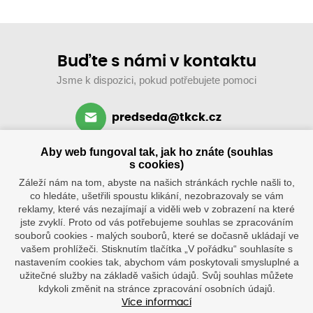
Buďte s námi v kontaktu
Jsme k dispozici, pokud potřebujete pomoci
predseda@tkck.cz
+420 734 313 590
Aby web fungoval tak, jak ho znáte (souhlas
po–ne: 8–19 hod.
s cookies)
Záleží nám na tom, abyste na našich stránkách rychle našli to,
co hledáte, ušetřili spoustu klikání, nezobrazovaly se vám
reklamy, které vás nezajímají a viděli web v zobrazení na které
jste zvyklí. Proto od vás potřebujeme souhlas se zpracováním
souborů cookies - malých souborů, které se dočasně ukládají ve
vašem prohlížeči. Stisknutím tlačítka „V pořádku“ souhlasíte s
nastavením cookies tak, abychom vám poskytovali smysluplné a
užitečné služby na základě vašich údajů. Svůj souhlas můžete
Klub
Tenisové
kdykoli změnit na stránce zpracování osobních údajů.
kurty
Více informací
Tenisová škola
po–ne